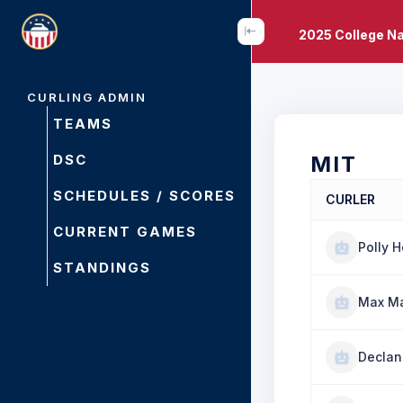
2025 College N
CURLING ADMIN
TEAMS
DSC
MIT
SCHEDULES / SCORES
CURLER
CURRENT GAMES
Polly H
STANDINGS
Max Ma
Declan