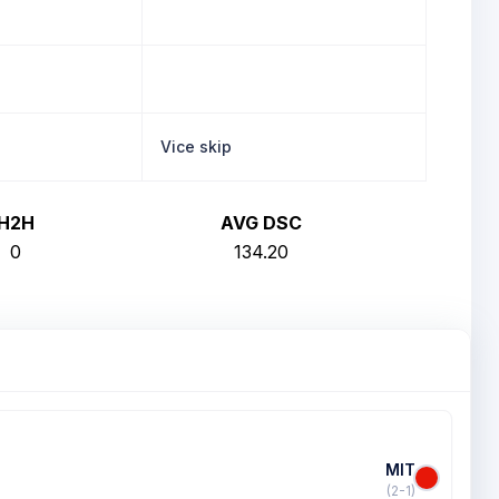
Vice skip
H2H
AVG DSC
0
134.20
MIT
(2-1)