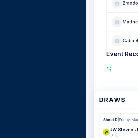
Brando
Matthe
Gabrie
Event Rec
DRAWS
Sheet D
|
Friday, Ma
UW Stevens 
(0-3)