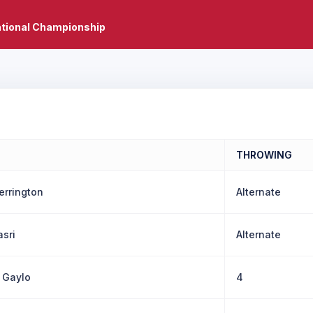
ational Championship
THROWING
errington
Alternate
sri
Alternate
 Gaylo
4