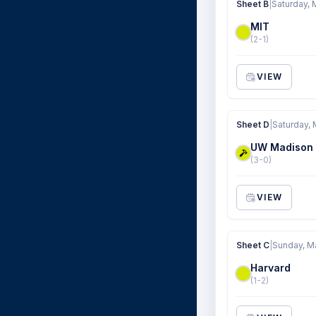
Sheet B
|
Saturday, 
MIT
(2-1)
VIEW
Sheet D
|
Saturday, 
UW Madison
(3-0)
VIEW
Sheet C
|
Sunday, M
Harvard
(1-2)